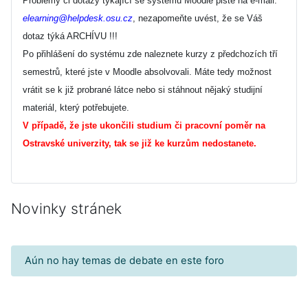
Problémy či dotazy týkající se systému Moodle pište na e-mail:
elearning@helpdesk.osu.cz
, nezapomeňte uvést, že se Váš
dotaz týká ARCHÍVU !!!
Po přihlášení do systému zde naleznete kurzy z předchozích tří
semestrů, které jste v Moodle absolvovali. Máte tedy možnost
vrátit se k již probrané látce nebo si stáhnout nějaký studijní
materiál, který potřebujete.
V případě, že jste ukončili studium či pracovní poměr na
Ostravské univerzity, tak se již ke kurzům nedostanete.
Novinky stránek
Aún no hay temas de debate en este foro