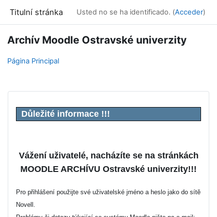
Salta al contenido principal
Titulní stránka
Usted no se ha identificado. (
Acceder
)
Archív Moodle Ostravské univerzity
Página Principal
Důležité informace !!!
Vážení uživatelé, nacházíte se na stránkách
MOODLE ARCHÍVU Ostravské univerzity!!!
Pro přihlášení použijte své uživatelské jméno a heslo jako do sítě
Novell.