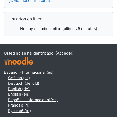
¿Olvidó su contraseña?
Salta Usuarios en línea
Usuarios en línea
No hay usuarios online (últimos 5 minutos)
Usted no se ha identificado. (
Acceder
)
Español - Internacional ‎(es)‎
Čeština ‎(cs)‎
Deutsch ‎(de_old)‎
English ‎(de)‎
English ‎(en)‎
Español - Internacional ‎(es)‎
Français ‎(fr)‎
Русский ‎(ru)‎