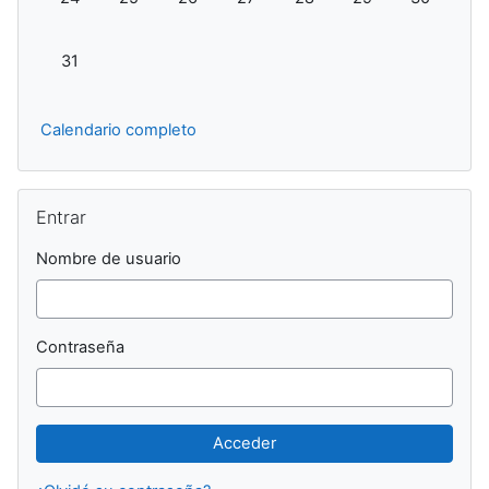
Sin eventos, lunes, 31 agosto
31
Calendario completo
Salta Entrar
Entrar
Nombre de usuario
Contraseña