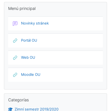
Bloques
Salta Menú principal
Menú principal
Foro
Novinky stránek
URL
Portál OU
URL
Web OU
URL
Moodle OU
Salta Categorías
Categorías
Zimní semestr 2019/2020