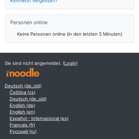
Kennwort vergessen?
Personen online überspringen
Personen online
Keine Personen online (in den letzten 5 Minuten)
Sie sind nicht angemeldet. (
Login
)
Deutsch ‎(de_old)‎
Čeština ‎(cs)‎
Deutsch ‎(de_old)‎
English ‎(de)‎
English ‎(en)‎
Español - Internacional ‎(es)‎
Français ‎(fr)‎
Русский ‎(ru)‎