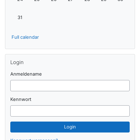
Keine Termine, Montag, 31. August
31
Full calendar
Login überspringen
Login
Anmeldename
Kennwort