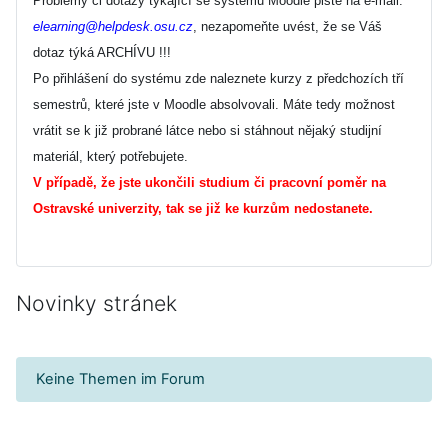
Problémy či dotazy týkající se systému Moodle pište na e-mail:
elearning@helpdesk.osu.cz
, nezapomeňte uvést, že se Váš
dotaz týká ARCHÍVU !!!
Po přihlášení do systému zde naleznete kurzy z předchozích tří
semestrů, které jste v Moodle absolvovali. Máte tedy možnost
vrátit se k již probrané látce nebo si stáhnout nějaký studijní
materiál, který potřebujete.
V případě, že jste ukončili studium či pracovní poměr na
Ostravské univerzity, tak se již ke kurzům nedostanete.
Novinky stránek
Keine Themen im Forum