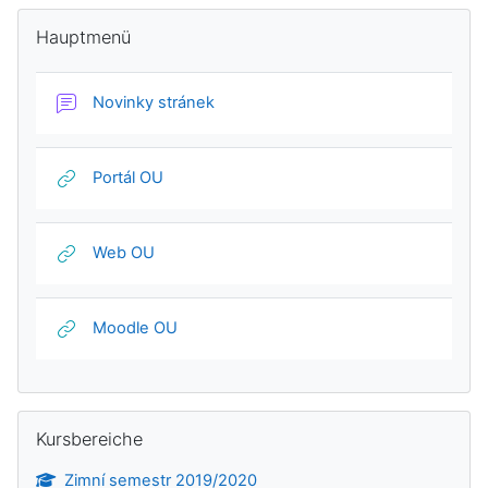
Blöcke
Hauptmenü überspringen
Hauptmenü
Forum
Novinky stránek
Link/URL
Portál OU
Link/URL
Web OU
Link/URL
Moodle OU
Kursbereiche überspringen
Kursbereiche
Zimní semestr 2019/2020