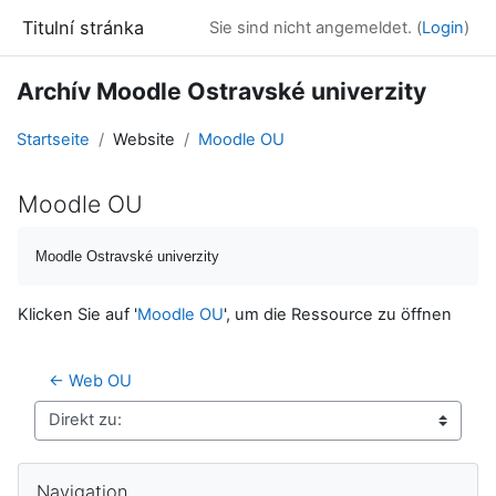
Zum Hauptinhalt
Titulní stránka
Sie sind nicht angemeldet. (
Login
)
Archív Moodle Ostravské univerzity
Startseite
Website
Moodle OU
Moodle OU
Abschlussbedingungen
Moodle Ostravské univerzity
Klicken Sie auf '
Moodle OU
', um die Ressource zu öffnen
← Web OU
Direkt zu:
Blöcke
Navigation überspringen
Navigation