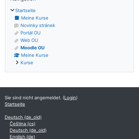
Startseite
Meine Kurse
Novinky stránek
Portál OU
Web OU
Moodle OU
Meine Kurse
Kurse
Blöcke
Sie sind nicht angemeldet. (
Login
)
Startseite
Deutsch ‎(de_old)‎
Čeština ‎(cs)‎
Deutsch ‎(de_old)‎
English ‎(de)‎